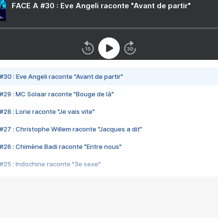
FACE A #30 : Eve Angeli raconte "Avant de partir"
#30 : Eve Angeli raconte "Avant de partir"
#29 : MC Solaar raconte "Bouge de là"
28 : Lorie raconte "Je vais vite"
#27 : Christophe Willem raconte "Jacques a dit"
#26 : Chimène Badi raconte "Entre nous"
#25 : Indochine raconte "3e sexe"
#24 : Zaho raconte "C'est chelou"
#23 : Patrick Bruel raconte "Au café des délices"
#22 : Kyo raconte "Le chemin"