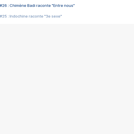
#26 : Chimène Badi raconte "Entre nous"
#25 : Indochine raconte "3e sexe"
#24 : Zaho raconte "C'est chelou"
#23 : Patrick Bruel raconte "Au café des délices"
#22 : Kyo raconte "Le chemin"
#21 : Nolwenn Leroy raconte "Cassé"
#20 : Patrick Hernandez raconte "Born to be alive"
#19 : Lorie raconte "Près de moi"
#18 : Michael Jones raconte "A nos actes manqués" (avec Jean-Jacque
#17 : Khaled raconte "Aïcha"
#16 : Corneille raconte "Parce qu'on vient de loin"
#15 : Indochine raconte "L'aventurier"