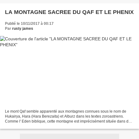
LA MONTAGNE SACREE DU QAF ET LE PHENIX
Publié le 10/11/2017 à 00:17
Par
rusty james
Le mont Qaf semble apparenté aux montagnes connues sous le nom de
Hukairya, Hara (Hara Berezaita) et Alburz dans les textes zoroastriens.
Comme l' Eden biblique, cette montagne est imprécisément située dans des
textes anciens, déclarés se reposer quelque...