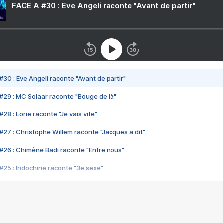
FACE A #30 : Eve Angeli raconte "Avant de partir"
#30 : Eve Angeli raconte "Avant de partir"
#29 : MC Solaar raconte "Bouge de là"
28 : Lorie raconte "Je vais vite"
#27 : Christophe Willem raconte "Jacques a dit"
#26 : Chimène Badi raconte "Entre nous"
#25 : Indochine raconte "3e sexe"
#24 : Zaho raconte "C'est chelou"
#23 : Patrick Bruel raconte "Au café des délices"
#22 : Kyo raconte "Le chemin"