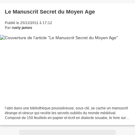
Le Manuscrit Secret du Moyen Age
Publié le 25/12/2011 à 17:12
Par
rusty james
l’abri dans une bibliothèque poussiéreuse, sous clé, se cache un manuscrit
étrange et obscur qui recèle les secrets oubliés du monde médiéval.
Composé de 150 feuillets en papier et écrit en dialecte souabe, le livre sur le
Combat de 1459 est un des plus...