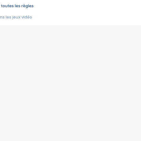
 toutes les règles
s les jeux vidéo
us choquant de Rockstar ? - Le scandale BULLY
e plus moche de Steam
du RÊVE tourne au CAUCHEMAR
pendant 8 heures
it… à tort
umiliés par un jeu vidéo
ire - Final Fantasy 8
ti un empire - Age of Empires
story DOFUS
tard, il crée l'un des pires jeux de tous les temps, MindsEye.