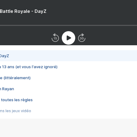
 Battle Royale - DayZ
 DayZ
 a 13 ans (et vous l'avez ignoré)
e (littéralement)
im Rayan
 toutes les règles
s les jeux vidéo
us choquant de Rockstar ? - Le scandale BULLY
e plus moche de Steam