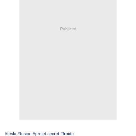
Publicité
#tesla
#fusion
#projet secret
#froide