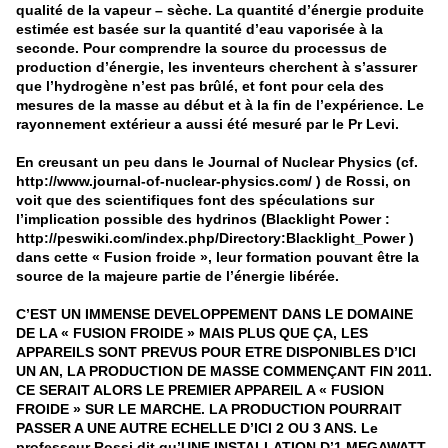
qualité de la vapeur – sèche. La quantité d’énergie produite
estimée est basée sur la quantité d’eau vaporisée à la
seconde. Pour comprendre la source du processus de
production d’énergie, les inventeurs cherchent à s’assurer
que l’hydrogène n’est pas brûlé, et font pour cela des
mesures de la masse au début et à la fin de l’expérience. Le
rayonnement extérieur a aussi été mesuré par le Pr Levi.
En creusant un peu dans le Journal of Nuclear Physics (cf.
http://www.journal-of-nuclear-physics.com/ ) de Rossi, on
voit que des scientifiques font des spéculations sur
l’implication possible des hydrinos (Blacklight Power :
http://peswiki.com/index.php/Directory:Blacklight_Power )
dans cette « Fusion froide », leur formation pouvant être la
source de la majeure partie de l’énergie libérée.
C’EST UN IMMENSE DEVELOPPEMENT DANS LE DOMAINE
DE LA « FUSION FROIDE » MAIS PLUS QUE ÇA, LES
APPAREILS SONT PREVUS POUR ETRE DISPONIBLES D’ICI
UN AN, LA PRODUCTION DE MASSE COMMENÇANT FIN 2011.
CE SERAIT ALORS LE PREMIER APPAREIL A « FUSION
FROIDE » SUR LE MARCHE. LA PRODUCTION POURRAIT
PASSER A UNE AUTRE ECHELLE D’ICI 2 OU 3 ANS. Le
professeur Rossi dit qu’UNE INSTALLATION D’1 MEGAWATT