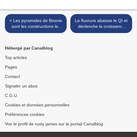
< Les pyramides de Bosnie
Le fluorure abaisse le QI et
sont les constructions les
déclenche la croissance
plus sophistiquées et les
des tumeurs >
plus complexes de cette
planete
Hébergé par Canalblog
Top articles
Pages
Contact
Signaler un abus
C.G.U.
Cookies et données personnelles
Préférences cookies
Voir le profil de rusty james sur le portail Canalblog