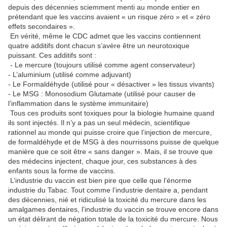
depuis des décennies sciemment menti au monde entier en
prétendant que les vaccins avaient « un risque zéro » et « zéro
effets secondaires ».
En vérité, même le CDC admet que les vaccins contiennent
quatre additifs dont chacun s’avère être un neurotoxique
puissant. Ces additifs sont :
- Le mercure (toujours utilisé comme agent conservateur)
- L’aluminium (utilisé comme adjuvant)
- Le Formaldéhyde (utilisé pour « désactiver » les tissus vivants)
- Le MSG : Monosodium Glutamate (utilisé pour causer de
l’inflammation dans le système immunitaire)
Tous ces produits sont toxiques pour la biologie humaine quand
ils sont injectés. Il n’y a pas un seul médecin, scientifique
rationnel au monde qui puisse croire que l’injection de mercure,
de formaldéhyde et de MSG à des nourrissons puisse de quelque
manière que ce soit être « sans danger ». Mais, il se trouve que
des médecins injectent, chaque jour, ces substances à des
enfants sous la forme de vaccins.
L’industrie du vaccin est bien pire que celle que l’énorme
industrie du Tabac. Tout comme l’industrie dentaire a, pendant
des décennies, nié et ridiculisé la toxicité du mercure dans les
amalgames dentaires, l’industrie du vaccin se trouve encore dans
un état délirant de négation totale de la toxicité du mercure. Nous