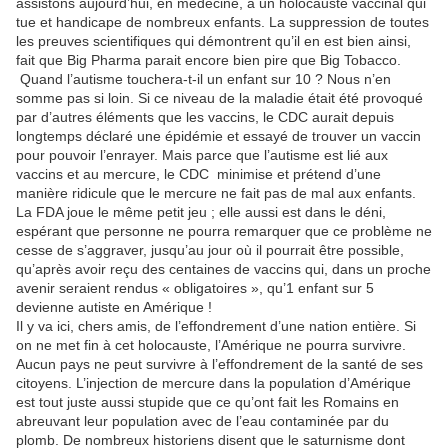
assistons aujourd’hui, en médecine, à un holocauste vaccinal qui
tue et handicape de nombreux enfants. La suppression de toutes
les preuves scientifiques qui démontrent qu’il en est bien ainsi,
fait que Big Pharma parait encore bien pire que Big Tobacco.
Quand l’autisme touchera-t-il un enfant sur 10 ? Nous n’en
somme pas si loin. Si ce niveau de la maladie était été provoqué
par d’autres éléments que les vaccins, le CDC aurait depuis
longtemps déclaré une épidémie et essayé de trouver un vaccin
pour pouvoir l’enrayer. Mais parce que l’autisme est lié aux
vaccins et au mercure, le CDC minimise et prétend d’une
manière ridicule que le mercure ne fait pas de mal aux enfants.
La FDA joue le même petit jeu ; elle aussi est dans le déni,
espérant que personne ne pourra remarquer que ce problème ne
cesse de s’aggraver, jusqu’au jour où il pourrait être possible,
qu’après avoir reçu des centaines de vaccins qui, dans un proche
avenir seraient rendus « obligatoires », qu’1 enfant sur 5
devienne autiste en Amérique !
Il y va ici, chers amis, de l’effondrement d’une nation entière. Si
on ne met fin à cet holocauste, l’Amérique ne pourra survivre.
Aucun pays ne peut survivre à l’effondrement de la santé de ses
citoyens. L’injection de mercure dans la population d’Amérique
est tout juste aussi stupide que ce qu’ont fait les Romains en
abreuvant leur population avec de l’eau contaminée par du
plomb. De nombreux historiens disent que le saturnisme dont