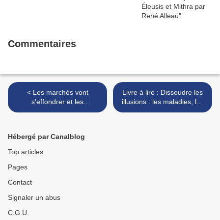
Commentaires
< Les marchés vont
Livre à lire : Dissoudre les
s'effondrer et les
illusions : les maladies, les
milliardaires sont déjà en
vaccins et l’Histoire oubliée.
train de se retirer des
de Suzanne Humphries >
palces boursières
Hébergé par Canalblog
Top articles
Pages
Contact
Signaler un abus
C.G.U.