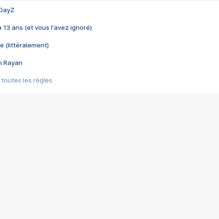
 DayZ
 a 13 ans (et vous l'avez ignoré)
e (littéralement)
im Rayan
 toutes les règles
s les jeux vidéo
us choquant de Rockstar ? - Le scandale BULLY
e plus moche de Steam
du RÊVE tourne au CAUCHEMAR
pendant 8 heures
it… à tort
umiliés par un jeu vidéo