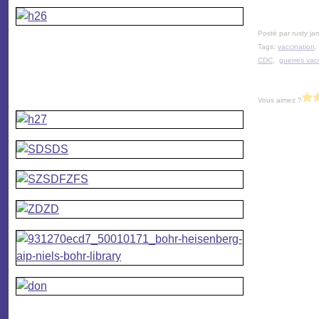
Posté par rusty ja
Tags:
vaccination
CDC
,
guerres vac
Vous aimez ?