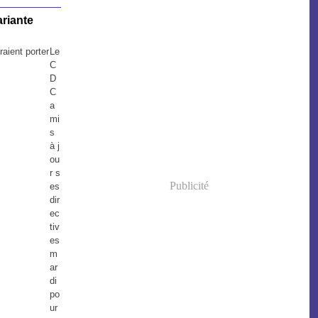
riante
Le
C
D
C
a
mi
s
à j
ou
r s
Publicité
es
dir
ec
tiv
es
m
ar
di
po
ur