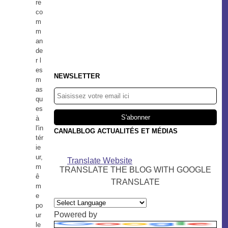
re
co
m
m
an
de
r l
es
NEWSLETTER
m
as
qu
es
à
l'in
CANALBLOG ACTUALITÉS ET MÉDIAS
tér
ie
ur,
Translate Website
m
TRANSLATE THE BLOG WITH GOOGLE
ê
TRANSLATE
m
e
po
Powered by
ur
le