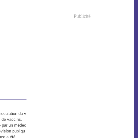
Publicité
noculation du v
s de vaccins.
e par un médec
évision publiqu
ce a été...