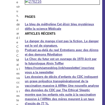
e
vir
u
s,
PAGES
a
Le bleu de méthylène Cet élixir bleu mystérieux
dé
défie la science Médicale
cl
ar
ARTICLES RÉCENTS
é l
Le danger du manga n'est pas la fiction. Le danger
e
est le vol de signature.
C
Podcast au-delà du reel Entretiens avec des djinns
D
et des demons Révélation
C.
Le Choc du futur est un ouvrage de 1970 écrit par
M
le futurologue Alvin Toffler
ai
https://rustyjamesblog.link/newsletter/ inscrivez
s l
vous a la newsletter
es
Les dossiers de décès d'enfants du CDC indiquent
va
un grave préjudice transgénérationnel de la
cc
vaccination massive à ARNm Une nouvelle analyse
in
des données du CDC par The Ethical Skeptic
s r
montre que les enfants nés suite à la vaccination
es
massive à l'ARNm des mères meurent à un taux
te
d'excès de 77 %.
n