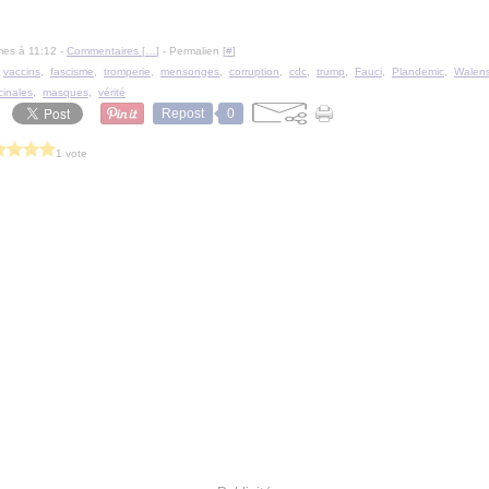
mes à 11:12 -
Commentaires [
…
]
- Permalien [
#
]
,
vaccins
,
fascisme
,
tromperie
,
mensonges
,
corruption
,
cdc
,
trump
,
Fauci
,
Plandemic
,
Walen
cinales
,
masques
,
vérité
Repost
0
1 vote