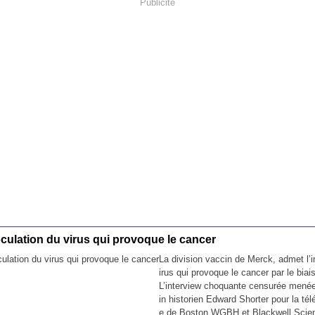
Publicité
oculation du virus qui provoque le cancer
La division vaccin de Merck, admet l’i
irus qui provoque le cancer par le biai
L’interview choquante censurée mené
in historien Edward Shorter pour la tél
e de Boston WGBH et Blackwell Scien