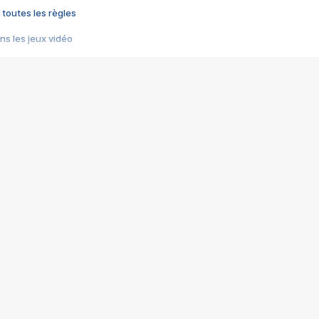
 toutes les règles
s les jeux vidéo
us choquant de Rockstar ? - Le scandale BULLY
e plus moche de Steam
du RÊVE tourne au CAUCHEMAR
pendant 8 heures
it… à tort
umiliés par un jeu vidéo
ire - Final Fantasy 8
ti un empire - Age of Empires
story DOFUS
tard, il crée l'un des pires jeux de tous les temps, MindsEye.