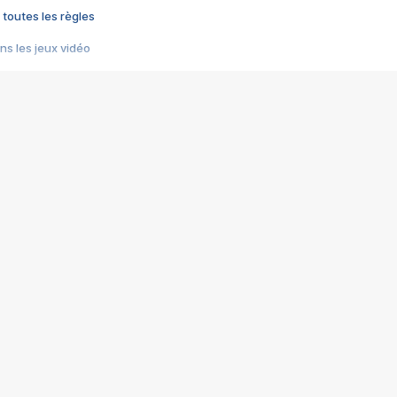
 toutes les règles
s les jeux vidéo
us choquant de Rockstar ? - Le scandale BULLY
e plus moche de Steam
du RÊVE tourne au CAUCHEMAR
pendant 8 heures
it… à tort
umiliés par un jeu vidéo
ire - Final Fantasy 8
ti un empire - Age of Empires
story DOFUS
tard, il crée l'un des pires jeux de tous les temps, MindsEye.