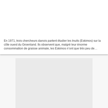
En 1971, trois chercheurs danois partent étudier les Inuits (Eskimos) sur la
côte ouest du Groenland. Ils observent que, malgré leur énorme
consommation de graisse animale, les Eskimos n’ont que très peu de
mauvaises graisses dans le sang et ignorent...