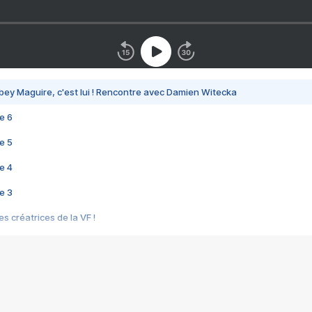
bey Maguire, c'est lui ! Rencontre avec Damien Witecka
e 6
e 5
e 4
e 3
s créatrices de la VF !
e 2
e 1
e Mektoub My Love arrive enfin ! Rencontre avec Shaïn Boumedine et Sal