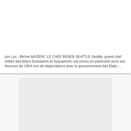
par Luc - Michel MAZENC LE CHEF INDIEN SEATTLE Seattle, grand chef
indien des tribus Dumawish et Suquamish, est connu en particulier pour son
discours de 1854 lors de négociations avec le gouvernement des États -
Unis, dans lequel il exprimait son refus...