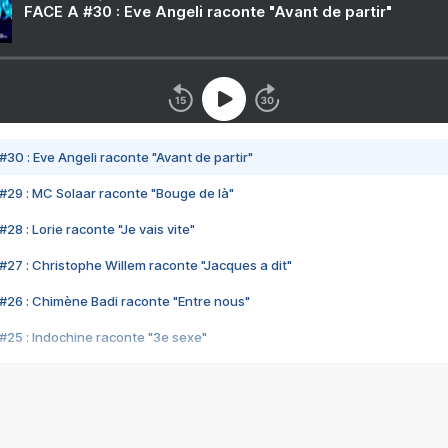
FACE A #30 : Eve Angeli raconte "Avant de partir"
#30 : Eve Angeli raconte "Avant de partir"
#29 : MC Solaar raconte "Bouge de là"
28 : Lorie raconte "Je vais vite"
#27 : Christophe Willem raconte "Jacques a dit"
#26 : Chimène Badi raconte "Entre nous"
#25 : Indochine raconte "3e sexe"
#24 : Zaho raconte "C'est chelou"
#23 : Patrick Bruel raconte "Au café des délices"
#22 : Kyo raconte "Le chemin"