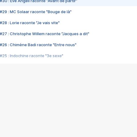
#30 : Eve Angeli raconte "Avant de partir"
#29 : MC Solaar raconte "Bouge de là"
28 : Lorie raconte "Je vais vite"
#27 : Christophe Willem raconte "Jacques a dit"
#26 : Chimène Badi raconte "Entre nous"
#25 : Indochine raconte "3e sexe"
#24 : Zaho raconte "C'est chelou"
#23 : Patrick Bruel raconte "Au café des délices"
#22 : Kyo raconte "Le chemin"
#21 : Nolwenn Leroy raconte "Cassé"
#20 : Patrick Hernandez raconte "Born to be alive"
#19 : Lorie raconte "Près de moi"
#18 : Michael Jones raconte "A nos actes manqués" (avec Jean-Jacque