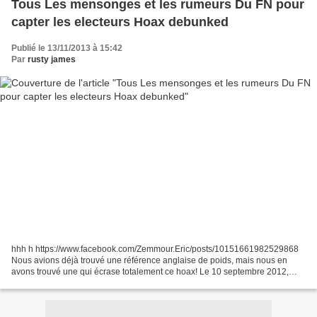
Tous Les mensonges et les rumeurs Du FN pour
capter les electeurs Hoax debunked
Publié le 13/11/2013 à 15:42
Par
rusty james
hhh h https://www.facebook.com/Zemmour.Eric/posts/10151661982529868
Nous avions déjà trouvé une référence anglaise de poids, mais nous en
avons trouvé une qui écrase totalement ce hoax! Le 10 septembre 2012,
dans cet article: https://www.facebook.com/permalink.php?
story_fbid=340148672744553&id=274604452561291&comment_id=19509
76&offset=0&total_comments=4...