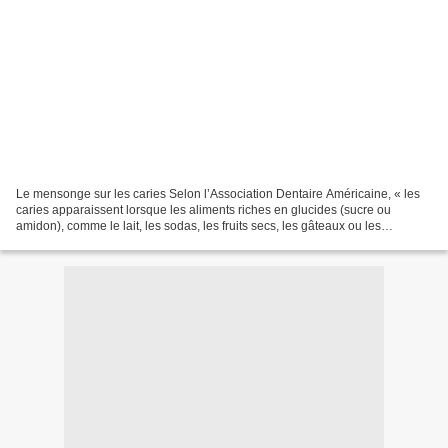
Le mensonge sur les caries Selon l’Association Dentaire Américaine, « les
caries apparaissent lorsque les aliments riches en glucides (sucre ou
amidon), comme le lait, les sodas, les fruits secs, les gâteaux ou les
bonbons, restent en contact avec les...