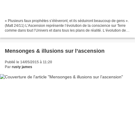
« Plusieurs faux prophètes s’élèveront, et ils séduiront beaucoup de gens ».
(Matt 24/11) L’Ascension représente l’évolution de la conscience sur Terre
comme dans tout l’Univers et dans tous les plans de réalité. L‘évolution de
conscience est une loi qui...
Mensonges & illusions sur l’ascension
Publié le 14/05/2015 à 11:20
Par
rusty james