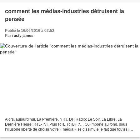
comment les médias-industries détruisent la
pensée
Publié le 16/06/2016 à 02:52
Par
rusty james
Alors, aujourd’hui, La Première, NRJ, DH Radio; Le Soir, La Libre, La
Dernière Heure; RTL-TVI, Plug RTL, RTBF ?… Qu’importe au fond, sous
l’illusoire liberté de choisir votre « média » se dissimule le fait que toutes les
options que vous pourrez faire...