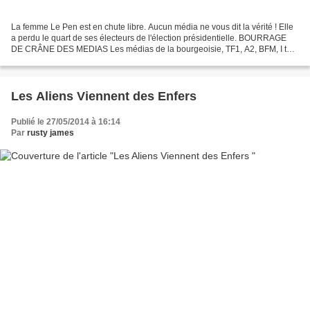
La femme Le Pen est en chute libre. Aucun média ne vous dit la vérité ! Elle
a perdu le quart de ses électeurs de l'élection présidentielle. BOURRAGE
DE CRÂNE DES MEDIAS Les médias de la bourgeoisie, TF1, A2, BFM, I télé
et tous les autres mentent aux...
Les Aliens Viennent des Enfers
Publié le 27/05/2014 à 16:14
Par
rusty james