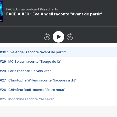
FACE A - un podcast Purecharts
FACE A #30 : Eve Angeli raconte "Avant de partir"
#30 : Eve Angeli raconte "Avant de partir"
#29 : MC Solaar raconte "Bouge de là"
28 : Lorie raconte "Je vais vite"
#27 : Christophe Willem raconte "Jacques a dit"
#26 : Chimène Badi raconte "Entre nous"
#25 : Indochine raconte "3e sexe"
#24 : Zaho raconte "C'est chelou"