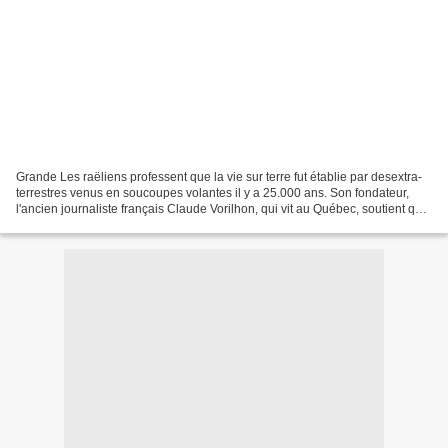
Grande Les raëliens professent que la vie sur terre fut établie par desextra-
terrestres venus en soucoupes volantes il y a 25.000 ans. Son fondateur,
l'ancien journaliste français Claude Vorilhon, qui vit au Québec, soutient que
"le clonage permettra...