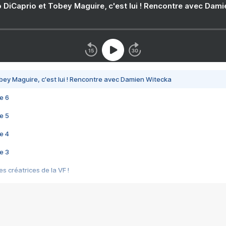
 DiCaprio et Tobey Maguire, c'est lui ! Rencontre avec Dam
bey Maguire, c'est lui ! Rencontre avec Damien Witecka
e 6
e 5
e 4
e 3
s créatrices de la VF !
e 2
e 1
e Mektoub My Love arrive enfin ! Rencontre avec Shaïn Boumedine et Sal