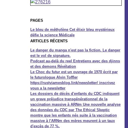
PAGES
Le bleu de méthylène Cet élixir bleu mystérieux
défie la science Médicale
ARTICLES RÉCENTS
Le danger du manga n'est pas la fiction. Le danger
est le vol de signature.
Podcast au-delà du reel Entretiens avec des djinns
et des demons Révélation
Le Choc du futur est un ouvrage de 1970 écrit par
le futurologue Alvin Toffler
https://rustyjamesblog.link/newsletter/ inscrivez
vous a la newsletter
Les dossiers de décès d'enfants du CDC indiquent
un grave préjudice transgénérationnel de la
vaccination massive à ARNm Une nouvelle analyse
des données du CDC par The Ethical Skeptic
montre que les enfants nés suite à la vaccination
massive à l'ARNm des mères meurent à un taux
d'excès de 77 %.