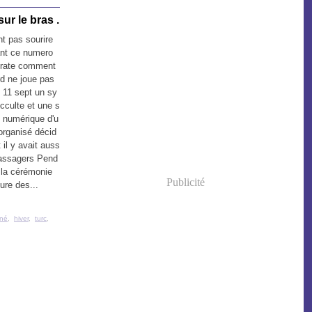
ur le bras .
 pas sourire
nt ce numero
pirate comment
rd ne joue pas
e 11 sept un sy
cculte et une s
e numérique d'u
organisé décid
il y avait auss
passagers Pend
 la cérémonie
Publicité
ure des...
rné
,
hiver
,
turc
,