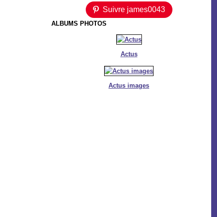
Suivre james0043
ALBUMS PHOTOS
Actus
Actus images