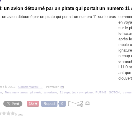
4
: un avion détourné par un pirate qui portait un numero 11 s
comment
en voya
sur le 
le hasa
après l
mbole o
ignatur
n coup 
emment 
i 11 0 
ant que
d’ouvert
mes à 00:13 -
Commentaires [
…
]
- Permalien [
#
]
on
,
Terre.rusty james
,
piraterie
,
terrorisme
,
11 sept
,
jeux olympique
,
PUTINE
,
SOTCHI
,
detou
Repost
0
0 vote