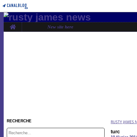
Home
New site here
RECHERCHE
RUSTY JAMES 
turc