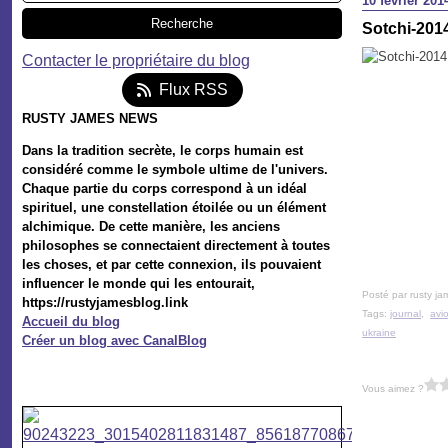
10 février 201
Sotchi-2014
Contacter le propriétaire du blog
Flux RSS
RUSTY JAMES NEWS
Dans la tradition secrète, le corps humain est
considéré comme le symbole ultime de l'univers.
Chaque partie du corps correspond à un idéal
spirituel, une constellation étoilée ou un élément
alchimique. De cette manière, les anciens
philosophes se connectaient directement à toutes
les choses, et par cette connexion, ils pouvaient
influencer le monde qui les entourait,
Posté par rusty ja
https://rustyjamesblog.link
Tags:
journal
,
avi
Accueil du blog
ukraine
Créer un blog avec CanalBlog
Vous aimez ?