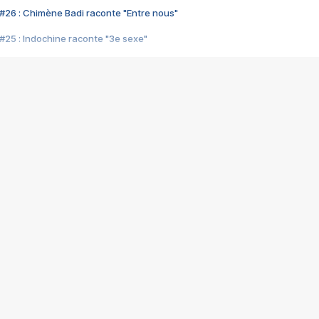
#26 : Chimène Badi raconte "Entre nous"
#25 : Indochine raconte "3e sexe"
#24 : Zaho raconte "C'est chelou"
#23 : Patrick Bruel raconte "Au café des délices"
#22 : Kyo raconte "Le chemin"
#21 : Nolwenn Leroy raconte "Cassé"
#20 : Patrick Hernandez raconte "Born to be alive"
#19 : Lorie raconte "Près de moi"
#18 : Michael Jones raconte "A nos actes manqués" (avec Jean-Jacque
#17 : Khaled raconte "Aïcha"
#16 : Corneille raconte "Parce qu'on vient de loin"
#15 : Indochine raconte "L'aventurier"