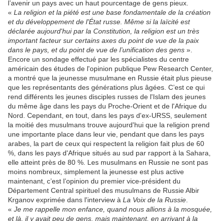
l’avenir un pays avec un haut pourcentage de gens pieux.
«
La religion et la piété est une base fondamentale de la création
et du développement de l'État russe. Même si la laïcité est
déclarée aujourd'hui par la Constitution, la religion est un très
important facteur sur certains axes du point de vue de la paix
dans le pays, et du point de vue de l’unification des gens
».
Encore un sondage effectué par les spécialistes du centre
américain des études de l'opinion publique Pew Research Center,
a montré que la jeunesse musulmane en Russie était plus pieuse
que les représentants des générations plus âgées. C’est ce qui
rend différents les jeunes disciples russes de l'Islam des jeunes
du même âge dans les pays du Proche-Orient et de l'Afrique du
Nord. Cependant, en tout, dans les pays d'ex-URSS, seulement
la moitié des musulmans trouve aujourd'hui que la religion prend
une importante place dans leur vie, pendant que dans les pays
arabes, la part de ceux qui respectent la religion fait plus de 60
%, dans les pays d'Afrique situés au sud par rapport à la Sahara,
elle atteint près de 80 %. Les musulmans en Russie ne sont pas
moins nombreux, simplement la jeunesse est plus active
maintenant, c’est l’opinion du premier vice-président du
Département Central spirituel des musulmans de Russie Albir
Krganov exprimée dans l'interview à
La Voix de la Russie
.
«
Je me rappelle mon enfance, quand nous allions à la mosquée,
et là, il y avait peu de gens, mais maintenant, en arrivant à la