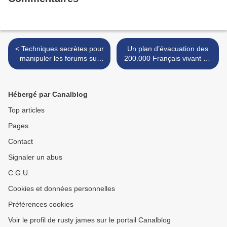
< Techniques secrètes pour
Un plan d’évacuation des
manipuler les forums sur
200.000 Français vivant en
Internet
Israël a été mis au point >
Hébergé par Canalblog
Top articles
Pages
Contact
Signaler un abus
C.G.U.
Cookies et données personnelles
Préférences cookies
Voir le profil de rusty james sur le portail Canalblog