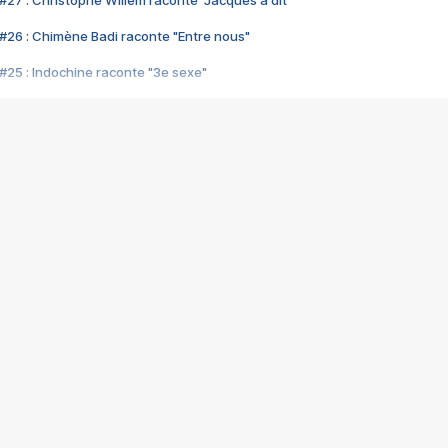
#27 : Christophe Willem raconte "Jacques a dit"
#26 : Chimène Badi raconte "Entre nous"
#25 : Indochine raconte "3e sexe"
#24 : Zaho raconte "C'est chelou"
#23 : Patrick Bruel raconte "Au café des délices"
#22 : Kyo raconte "Le chemin"
#21 : Nolwenn Leroy raconte "Cassé"
#20 : Patrick Hernandez raconte "Born to be alive"
#19 : Lorie raconte "Près de moi"
#18 : Michael Jones raconte "A nos actes manqués" (avec Jean-Jacque
#17 : Khaled raconte "Aïcha"
#16 : Corneille raconte "Parce qu'on vient de loin"
#15 : Indochine raconte "L'aventurier"