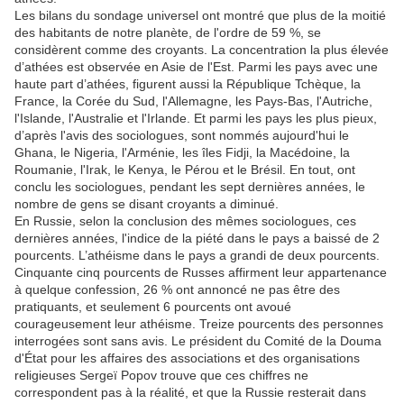
Les bilans du sondage universel ont montré que plus de la moitié
des habitants de notre planète, de l'ordre de 59 %, se
considèrent comme des croyants. La concentration la plus élevée
d’athées est observée en Asie de l'Est. Parmi les pays avec une
haute part d’athées, figurent aussi la République Tchèque, la
France, la Corée du Sud, l'Allemagne, les Pays-Bas, l'Autriche,
l'Islande, l'Australie et l'Irlande. Et parmi les pays les plus pieux,
d’après l'avis des sociologues, sont nommés aujourd'hui le
Ghana, le Nigeria, l'Arménie, les îles Fidji, la Macédoine, la
Roumanie, l'Irak, le Kenya, le Pérou et le Brésil. En tout, ont
conclu les sociologues, pendant les sept dernières années, le
nombre de gens se disant croyants a diminué.
En Russie, selon la conclusion des mêmes sociologues, ces
dernières années, l'indice de la piété dans le pays a baissé de 2
pourcents. L’athéisme dans le pays a grandi de deux pourcents.
Cinquante cinq pourcents de Russes affirment leur appartenance
à quelque confession, 26 % ont annoncé ne pas être des
pratiquants, et seulement 6 pourcents ont avoué
courageusement leur athéisme. Treize pourcents des personnes
interrogées sont sans avis. Le président du Comité de la Douma
d'État pour les affaires des associations et des organisations
religieuses Sergeï Popov trouve que ces chiffres ne
correspondent pas à la réalité, et que la Russie resterait dans