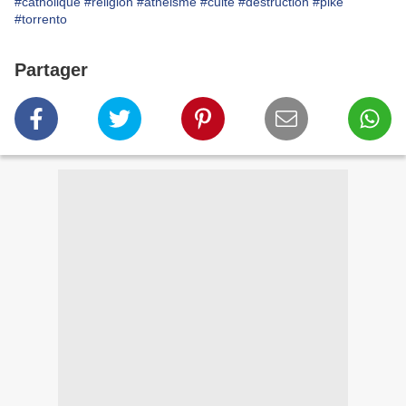
#catholique
#religion
#atheisme
#culte
#destruction
#pike
#torrento
Partager