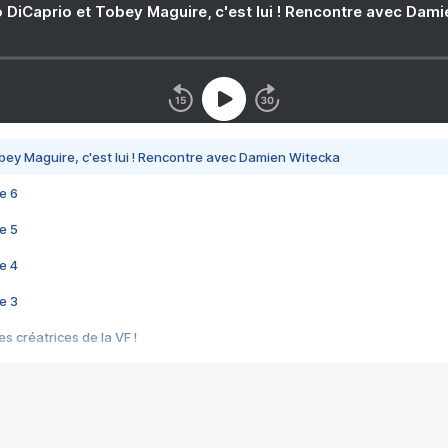
 DiCaprio et Tobey Maguire, c'est lui ! Rencontre avec Dam
bey Maguire, c'est lui ! Rencontre avec Damien Witecka
e 6
e 5
e 4
e 3
s créatrices de la VF !
e 2
e 1
e Mektoub My Love arrive enfin ! Rencontre avec Shaïn Boumedine et Sal