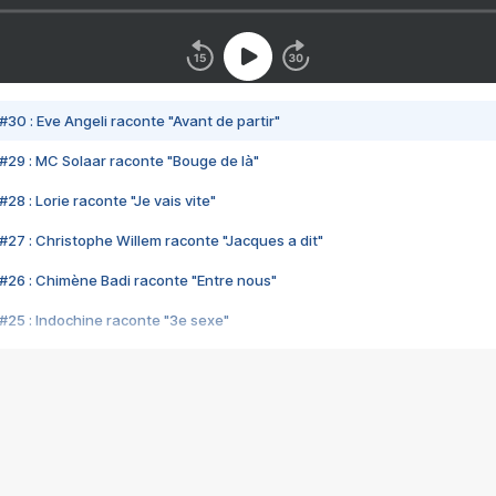
#30 : Eve Angeli raconte "Avant de partir"
#29 : MC Solaar raconte "Bouge de là"
28 : Lorie raconte "Je vais vite"
#27 : Christophe Willem raconte "Jacques a dit"
#26 : Chimène Badi raconte "Entre nous"
#25 : Indochine raconte "3e sexe"
#24 : Zaho raconte "C'est chelou"
#23 : Patrick Bruel raconte "Au café des délices"
#22 : Kyo raconte "Le chemin"
#21 : Nolwenn Leroy raconte "Cassé"