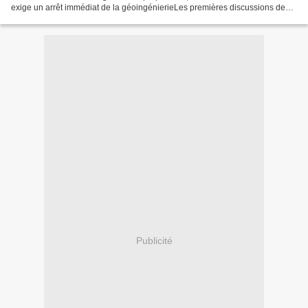
exige un arrêt immédiat de la géoingénierieLes premières discussions de
l’ONU sur ce sujet en trente ans commencent aujourd’hui...
Publicité