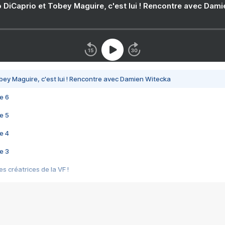
 DiCaprio et Tobey Maguire, c'est lui ! Rencontre avec Dam
bey Maguire, c'est lui ! Rencontre avec Damien Witecka
e 6
e 5
e 4
e 3
s créatrices de la VF !
e 2
e 1
e Mektoub My Love arrive enfin ! Rencontre avec Shaïn Boumedine et Sal