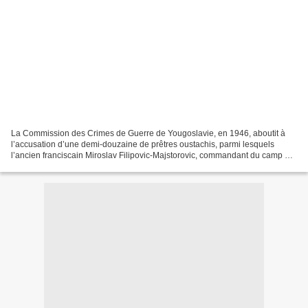
La Commission des Crimes de Guerre de Yougoslavie, en 1946, aboutit à
l’accusation d’une demi-douzaine de prêtres oustachis, parmi lesquels
l’ancien franciscain Miroslav Filipovic-Majstorovic, commandant du camp de
concentration de Jasenovac.Ante Pavelic...