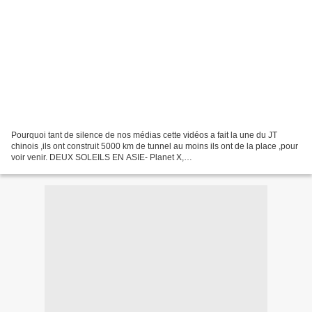
Pourquoi tant de silence de nos médias cette vidéos a fait la une du JT
chinois ,ils ont construit 5000 km de tunnel au moins ils ont de la place ,pour
voir venir. DEUX SOLEILS EN ASIE- Planet X,
NibrIu,Nemesis,Tyche??????? envoyé par talalclosson. -...