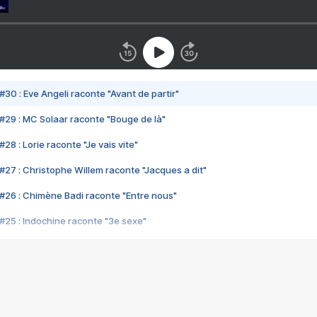
#30 : Eve Angeli raconte "Avant de partir"
#29 : MC Solaar raconte "Bouge de là"
28 : Lorie raconte "Je vais vite"
#27 : Christophe Willem raconte "Jacques a dit"
#26 : Chimène Badi raconte "Entre nous"
#25 : Indochine raconte "3e sexe"
#24 : Zaho raconte "C'est chelou"
#23 : Patrick Bruel raconte "Au café des délices"
#22 : Kyo raconte "Le chemin"