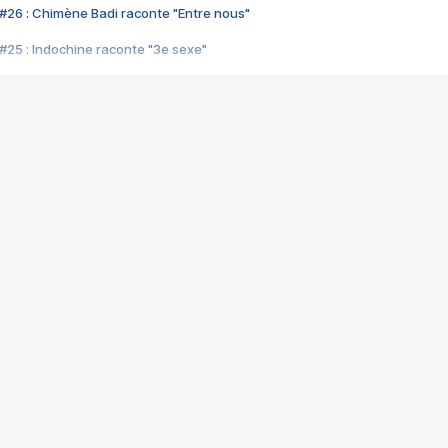
#26 : Chimène Badi raconte "Entre nous"
#25 : Indochine raconte "3e sexe"
#24 : Zaho raconte "C'est chelou"
#23 : Patrick Bruel raconte "Au café des délices"
#22 : Kyo raconte "Le chemin"
#21 : Nolwenn Leroy raconte "Cassé"
#20 : Patrick Hernandez raconte "Born to be alive"
#19 : Lorie raconte "Près de moi"
#18 : Michael Jones raconte "A nos actes manqués" (avec Jean-Jacque
#17 : Khaled raconte "Aïcha"
#16 : Corneille raconte "Parce qu'on vient de loin"
#15 : Indochine raconte "L'aventurier"
14 : Lorie raconte "Sur un air latino"