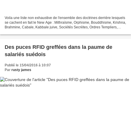
Voila une liste non exhaustive de l'ensemble des doctrines derrière lesquels
se cachent en fait le New Age : Mithraïsme, Orphisme, Bouddhisme, Krishna,
Brahmine, Cabale, Kabbale juive, Sociétés Secrètes, Ordres Templiers,
Catharisme, Gnosticisme, Franc-maçonnerie,...
Des puces RFID greffées dans la paume de
salariés suédois
Publié le 15/04/2016 à 10:07
Par
rusty james