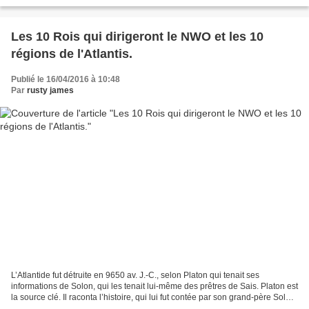
Satan, cela serait dû à leur nature...
Les 10 Rois qui dirigeront le NWO et les 10
régions de l'Atlantis.
Publié le 16/04/2016 à 10:48
Par
rusty james
L’Atlantide fut détruite en 9650 av. J.-C., selon Platon qui tenait ses
informations de Solon, qui les tenait lui-même des prêtres de Sais. Platon est
la source clé. Il raconta l’histoire, qui lui fut contée par son grand-père Solon,
dans deux livres,...