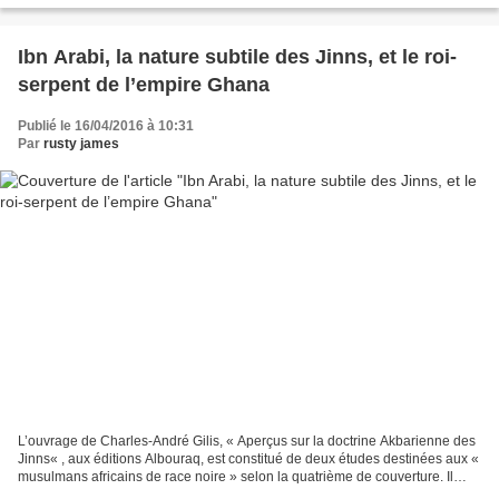
Ibn Arabi, la nature subtile des Jinns, et le roi-
serpent de l’empire Ghana
Publié le 16/04/2016 à 10:31
Par
rusty james
L’ouvrage de Charles-André Gilis, « Aperçus sur la doctrine Akbarienne des
Jinns« , aux éditions Albouraq, est constitué de deux études destinées aux «
musulmans africains de race noire » selon la quatrième de couverture. Il
évoque le conflit et l’assimilation...