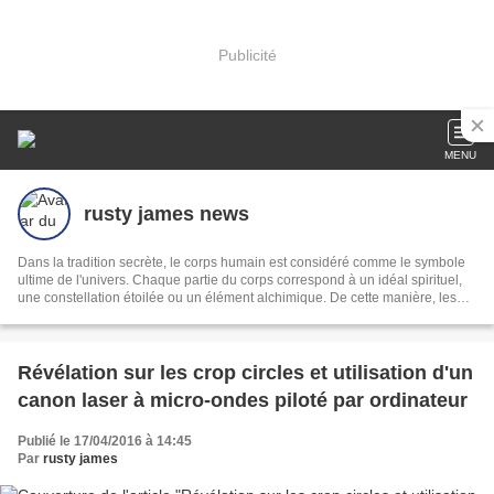
Publicité
MENU
rusty james news
Dans la tradition secrète, le corps humain est considéré comme le symbole
ultime de l'univers. Chaque partie du corps correspond à un idéal spirituel,
une constellation étoilée ou un élément alchimique. De cette manière, les
anciens philosophes se connectaient directement à toutes les choses, et par
cette connexion, ils pouvaient influencer le monde qui les entourait,
https://rustyjamesblog.link
Révélation sur les crop circles et utilisation d'un
canon laser à micro-ondes piloté par ordinateur
Publié le 17/04/2016 à 14:45
Par
rusty james