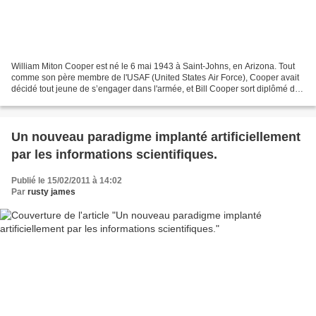
William Miton Cooper est né le 6 mai 1943 à Saint-Johns, en Arizona. Tout
comme son père membre de l'USAF (United States Air Force), Cooper avait
décidé tout jeune de s’engager dans l'armée, et Bill Cooper sort diplômé du
lycée de Yamato (Japon). Lorsqu'il...
Un nouveau paradigme implanté artificiellement
par les informations scientifiques.
Publié le 15/02/2011 à 14:02
Par
rusty james