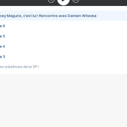
bey Maguire, c'est lui ! Rencontre avec Damien Witecka
e 6
e 5
e 4
e 3
s créatrices de la VF !
e 2
e 1
e Mektoub My Love arrive enfin ! Rencontre avec Shaïn Boumedine et Sal
i : après Toni en famille
elle réalise le bouleversant Dites lui que je l'aime