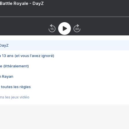
 Battle Royale - DayZ
 DayZ
 a 13 ans (et vous l'avez ignoré)
e (littéralement)
im Rayan
 toutes les règles
s les jeux vidéo
us choquant de Rockstar ? - Le scandale BULLY
e plus moche de Steam
du RÊVE tourne au CAUCHEMAR