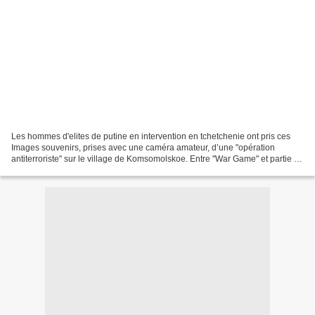
Les hommes d'elites de putine en intervention en tchetchenie ont pris ces
Images souvenirs, prises avec une caméra amateur, d’une "opération
antiterroriste" sur le village de Komsomolskoe. Entre "War Game" et partie de
chasse, la destruction minutieuse,...