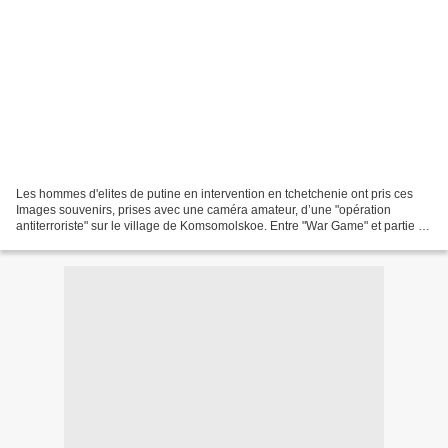
Les hommes d'elites de putine en intervention en tchetchenie ont pris ces
Images souvenirs, prises avec une caméra amateur, d’une "opération
antiterroriste" sur le village de Komsomolskoe. Entre "War Game" et partie de
chasse, la destruction minutieuse,...