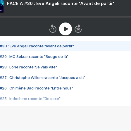
FACE A #30 : Eve Angeli raconte "Avant de partir"
#30 : Eve Angeli raconte "Avant de partir"
#29 : MC Solaar raconte "Bouge de là"
28 : Lorie raconte "Je vais vite"
#27 : Christophe Willem raconte "Jacques a dit"
#26 : Chimène Badi raconte "Entre nous"
#25 : Indochine raconte "3e sexe"
#24 : Zaho raconte "C'est chelou"
#23 : Patrick Bruel raconte "Au café des délices"
#22 : Kyo raconte "Le chemin"