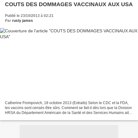
COUTS DES DOMMAGES VACCINAUX AUX USA
Publié le 23/10/2013 à 02:21
Par
rusty james
Catherine Frompovich, 18 octobre 2013 (Extraits) Selon le CDC et la FDA,
les vaccins sont censés être sûrs. Comment se fait-il dès lors que la Division
HRSA du Département Américain de la Santé et des Services Humains ait
publié ses Rapports Statistiques...