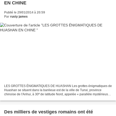
EN CHINE
Publié le 29/01/2014 à 20:59
Par
rusty james
LES GROTTES ÉNIGMATIQUES DE HUASHAN Les grottes énigmatiques de
Huashan se situent dans la banlieue est de la ville de Tunxi, province
chinoise de l'Anhui, à 30º de latitude Nord, appelée « parallèle mystérieuse
» où on trouve plusieurs miracles du monde...
Des milliers de vestiges romains ont été