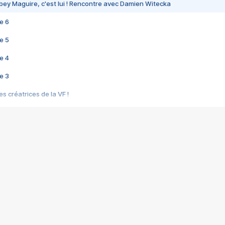
bey Maguire, c'est lui ! Rencontre avec Damien Witecka
e 6
e 5
e 4
e 3
s créatrices de la VF !
e 2
e 1
e Mektoub My Love arrive enfin ! Rencontre avec Shaïn Boumedine et Sal
i : après Toni en famille
elle réalise le bouleversant Dites lui que je l'aime
ais ! Rencontre autour de Vie privée de Rebecca Zlotowski
 de Marguerite, Grave... Rencontre avec Ella Rumpf