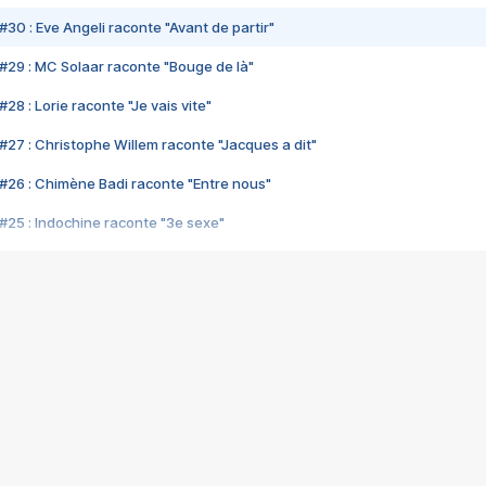
#30 : Eve Angeli raconte "Avant de partir"
#29 : MC Solaar raconte "Bouge de là"
28 : Lorie raconte "Je vais vite"
#27 : Christophe Willem raconte "Jacques a dit"
#26 : Chimène Badi raconte "Entre nous"
#25 : Indochine raconte "3e sexe"
#24 : Zaho raconte "C'est chelou"
#23 : Patrick Bruel raconte "Au café des délices"
#22 : Kyo raconte "Le chemin"
#21 : Nolwenn Leroy raconte "Cassé"
#20 : Patrick Hernandez raconte "Born to be alive"
#19 : Lorie raconte "Près de moi"