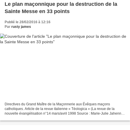
Le plan maçonnique pour la destruction de la
Sainte Messe en 33 points
Publié le 28/02/2016 à 12:16
Par
rusty james
Directives du Grand Maître de la Maçonnerie aux Évêques maçons
catholiques. Article de la revue italienne « Téologica » (La revue de la
nouvelle évangélisation n°14 mars/avril 1998 Source : Marie-Julie Jahenny
Tous les confrères maçons devront rendre...