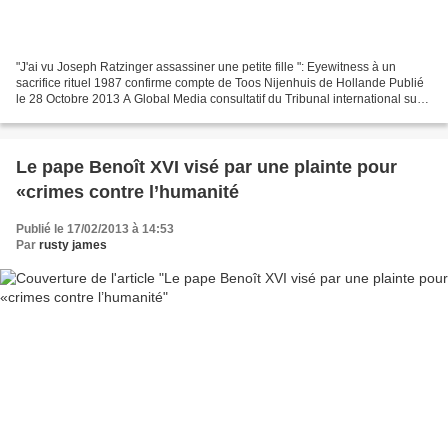
"J'ai vu Joseph Ratzinger assassiner une petite fille ": Eyewitness à un
sacrifice rituel 1987 confirme compte de Toos Nijenhuis de Hollande Publié
le 28 Octobre 2013 A Global Media consultatif du Tribunal international sur
les crimes de l'Eglise et de...
Le pape Benoît XVI visé par une plainte pour
«crimes contre l’humanité
Publié le 17/02/2013 à 14:53
Par
rusty james