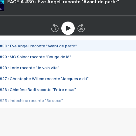
FACE A #30 : Eve Angeli raconte "Avant de partir"
#30 : Eve Angeli raconte "Avant de partir"
#29 : MC Solaar raconte "Bouge de là"
28 : Lorie raconte "Je vais vite"
#27 : Christophe Willem raconte "Jacques a dit"
#26 : Chimène Badi raconte "Entre nous"
#25 : Indochine raconte "3e sexe"
#24 : Zaho raconte "C'est chelou"
#23 : Patrick Bruel raconte "Au café des délices"
#22 : Kyo raconte "Le chemin"