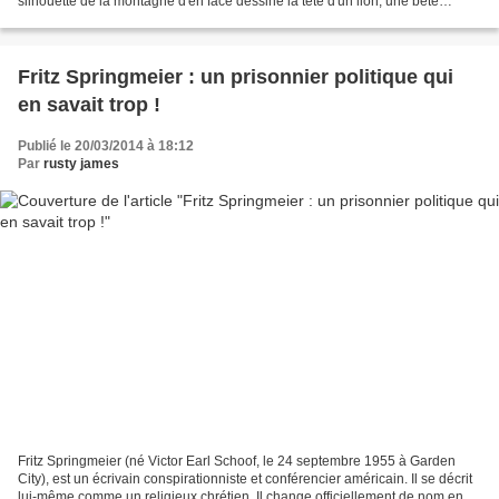
silhouette de la montagne d'en face dessine la tête d'un lion, une bête
sacrée. Ce sont là quelques...
Fritz Springmeier : un prisonnier politique qui
en savait trop !
Publié le 20/03/2014 à 18:12
Par
rusty james
Fritz Springmeier (né Victor Earl Schoof, le 24 septembre 1955 à Garden
City), est un écrivain conspirationniste et conférencier américain. Il se décrit
lui-même comme un religieux chrétien. Il change officiellement de nom en