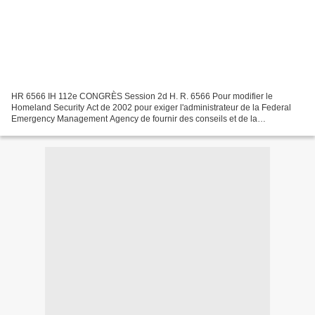
HR 6566 IH 112e CONGRÈS Session 2d H. R. 6566 Pour modifier le
Homeland Security Act de 2002 pour exiger l'administrateur de la Federal
Emergency Management Agency de fournir des conseils et de la
coordination de la planification mortalité de masse, et...