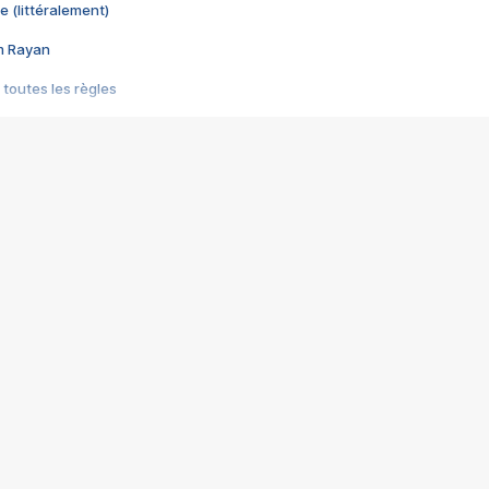
e (littéralement)
im Rayan
 toutes les règles
s les jeux vidéo
us choquant de Rockstar ? - Le scandale BULLY
e plus moche de Steam
du RÊVE tourne au CAUCHEMAR
pendant 8 heures
it… à tort
umiliés par un jeu vidéo
ire - Final Fantasy 8
ti un empire - Age of Empires
story DOFUS