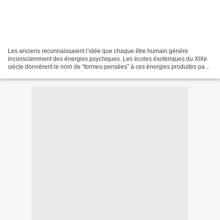
Les anciens reconnaissaient l’idée que chaque être humain génère
inconsciemment des énergies psychiques. Les écoles ésotériques du XIXe
siècle donnèrent le nom de “formes-pensées” à ces énergies produites par
la psyché. Selon elles, les formes-pensées...