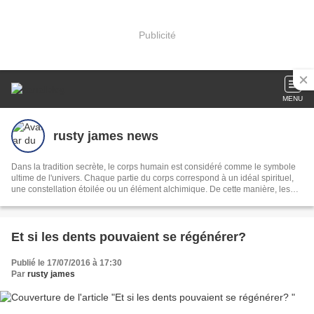
Publicité
MENU
rusty james news
Dans la tradition secrète, le corps humain est considéré comme le symbole
ultime de l'univers. Chaque partie du corps correspond à un idéal spirituel,
une constellation étoilée ou un élément alchimique. De cette manière, les
anciens philosophes se connectaient directement à toutes les choses, et par
cette connexion, ils pouvaient influencer le monde qui les entourait,
https://rustyjamesblog.link
Et si les dents pouvaient se régénérer?
Publié le 17/07/2016 à 17:30
Par
rusty james