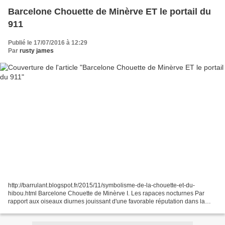
Barcelone Chouette de Minèrve ET le portail du
911
Publié le 17/07/2016 à 12:29
Par
rusty james
http://barrulant.blogspot.fr/2015/11/symbolisme-de-la-chouette-et-du-
hibou.html Barcelone Chouette de Minèrve I. Les rapaces nocturnes Par
rapport aux oiseaux diurnes jouissant d'une favorable réputation dans la
symbolique ancienne (faucon, gerfaut, aigle,...),...