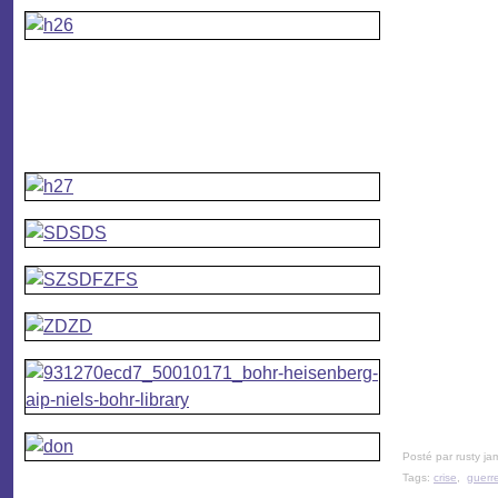
Posté par rusty ja
Tags:
crise
,
guerr