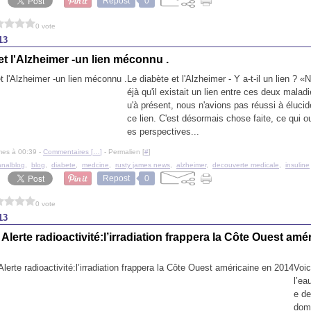
Repost
0
0 vote
13
et l'Alzheimer -un lien méconnu .
Le diabète et l'Alzheimer - Y a-t-il un lien ? 
éjà qu'il existait un lien entre ces deux malad
u'à présent, nous n'avions pas réussi à élucid
ce lien. C'est désormais chose faite, ce qui o
es perspectives...
mes à 00:39 -
Commentaires [
…
]
- Permalien [
#
]
analblog
,
blog
,
diabete
,
medcine
,
rusty james news
,
alzheimer
,
decouverte medicale
,
insuline
Repost
0
0 vote
13
lerte radioactivité:l’irradiation frappera la Côte Ouest amé
Voic
l’ea
e de
dom