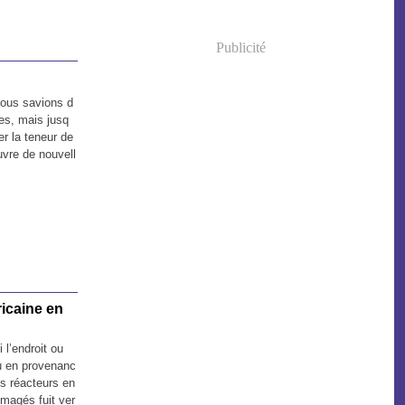
Publicité
«Nous savions d
ies, mais jusq
er la teneur de
uvre de nouvell
ricaine en
i l’endroit ou
u en provenanc
s réacteurs en
magés fuit ver