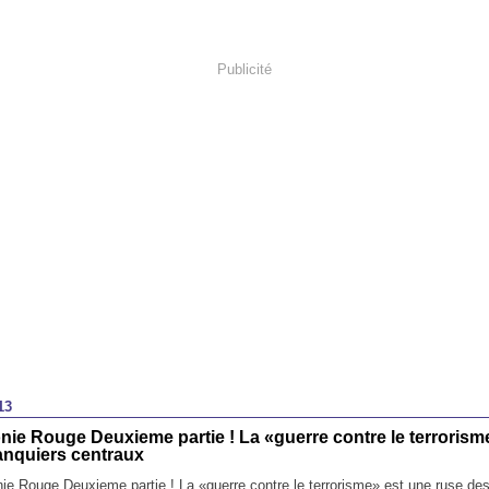
Publicité
13
ie Rouge Deuxieme partie ! La «guerre contre le terrorism
anquiers centraux