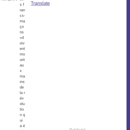
Translate
s f
ran
cs-
ma
ço
ns
«d
oiv
ent
mo
urir
au
x
ma
ins
de
la r
év
olu
tio
n q
ui
a é
Publicité