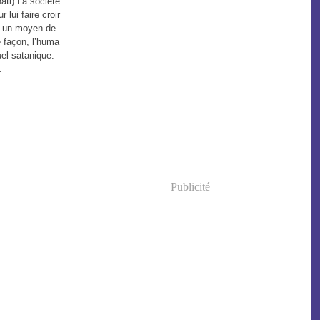
ati) La société
 lui faire croir
t un moyen de
e façon, l’huma
uel satanique.
.
Publicité