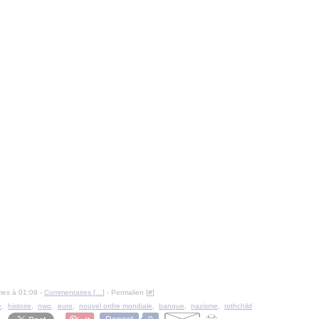
mes à 01:09 -
Commentaires [
…
]
- Permalien [
#
]
e
,
histoire
,
nwo
,
euro
,
nouvel ordre mondiale
,
banque
,
nazisme
,
rothchild