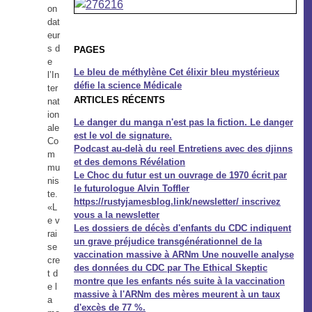
on
dat
eur
s d
PAGES
e
Le bleu de méthylène Cet élixir bleu mystérieux
l’In
défie la science Médicale
ter
ARTICLES RÉCENTS
nat
ion
Le danger du manga n'est pas la fiction. Le danger
ale
est le vol de signature.
Co
Podcast au-delà du reel Entretiens avec des djinns
m
et des demons Révélation
mu
Le Choc du futur est un ouvrage de 1970 écrit par
nis
le futurologue Alvin Toffler
te.
https://rustyjamesblog.link/newsletter/ inscrivez
«L
vous a la newsletter
e v
Les dossiers de décès d'enfants du CDC indiquent
rai
un grave préjudice transgénérationnel de la
se
vaccination massive à ARNm Une nouvelle analyse
cre
des données du CDC par The Ethical Skeptic
t d
montre que les enfants nés suite à la vaccination
e l
massive à l'ARNm des mères meurent à un taux
a
d'excès de 77 %.