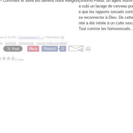
(Shlomo Freud, un agent Illumin
a subi un lavage de cerveau pour
e que les rapports sexuels son
se reconnecter à Dieu. De cett
nité a été initiée à un culte sex
Tout comme les homosexuels..
mes à 01:58 -
Commentaires [
…
]
- Permalien [
#
]
ns
,
kabbale
,
eugenisme
,
nouvel ordre mondiale
Repost
0
0 vote