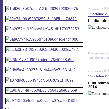
Vous aimez ?
19 octobre 20
Le diabète 
Posté par rusty ja
Tags:
sciences
,
c
Vous aimez ?
18 octobre 20
Fukushima A
2014